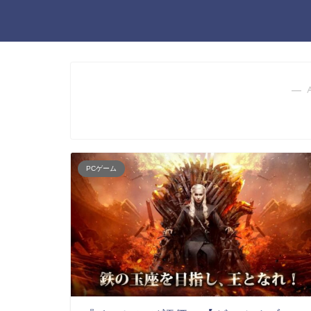
― 
PCゲーム