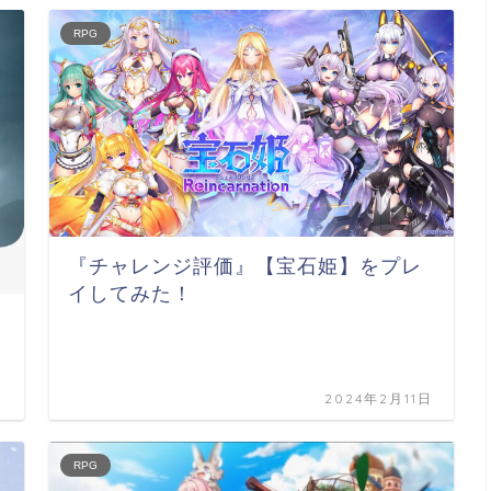
RPG
『チャレンジ評価』【宝石姫】をプレ
イしてみた！
日
2024年2月11日
RPG