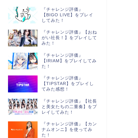
『チャレンジ評価』
【BIGO LIVE】をプレイ
してみた！
『チャレンジ評価』【おね
がい社長！】をプレイして
みた！
『チャレンジ評価』
【IRIAM】をプレイしてみ
た！
『チャレンジ評価』
【TIPSTAR】をプレイし
てみた感想！
『チャレンジ評価』【社長
と美女たちの二重奏】をプ
レイしてみた！
『チャレンジ評価』【カン
ナムオンニ】を使ってみ
た！