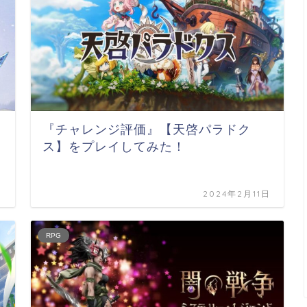
『チャレンジ評価』【天啓パラドク
ス】をプレイしてみた！
日
2024年2月11日
RPG