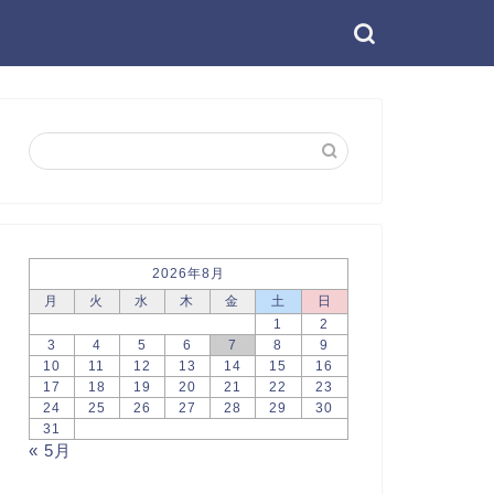
ー
2026年8月
月
火
水
木
金
土
日
1
2
3
4
5
6
7
8
9
10
11
12
13
14
15
16
17
18
19
20
21
22
23
24
25
26
27
28
29
30
31
« 5月