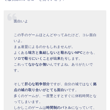
面白いよ
この手のゲームほとんどやってみたけど、コレ面白
いよ。
まぁ連盟によるのかもしれませんが。
よくある
味方と集結しないと殴れないNPC
とかも、
ソロで殴りにいくことが出来たり
します。
これって
なかなか無い
んですよね。ありがたいで
す。
そして
肝心な戦争部分
ですが、自分の城ではなく
拠
点の城の取り合いがとても面白い
です。
多くのゲームが、一度墜とすとすぐに休戦時間とな
ってしまいます。
しかしこのゲームは
時間制のバトル
になっていて、