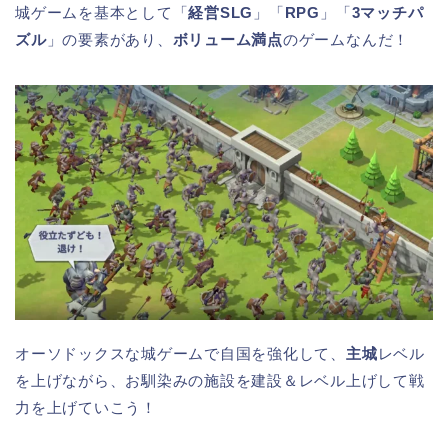
城ゲームを基本として「
経営SLG
」「
RPG
」「
3マッチパ
ズル
」の要素があり、
ボリューム満点
のゲームなんだ！
オーソドックスな城ゲームで自国を強化して、
主城
レベル
を上げながら、お馴染みの施設を建設＆レベル上げして戦
力を上げていこう！