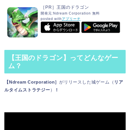
［PR］王国のドラゴン
開発元:
Ndream Corporation
無料
posted with
アプリーチ
【王国のドラゴン】ってどんなゲー
ム？
【Ndream Corporation］
がリリースした城ゲーム（
リア
ルタイムストラテジー
）
！