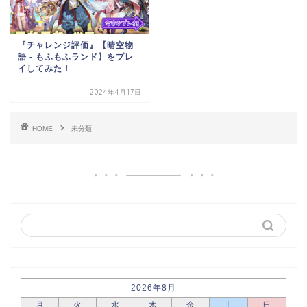
『チャレンジ評価』【晴空物
語 - もふもふランド】をプレ
イしてみた！
2024年4月17日
HOME
未分類
2026年8月
月
火
水
木
金
土
日