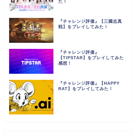
た！
『チャレンジ評価』【三國志真
戦】をプレイしてみた！
『チャレンジ評価』
【TIPSTAR】をプレイしてみた
感想！
『チャレンジ評価』【HAPPY
RAT】をプレイしてみた！