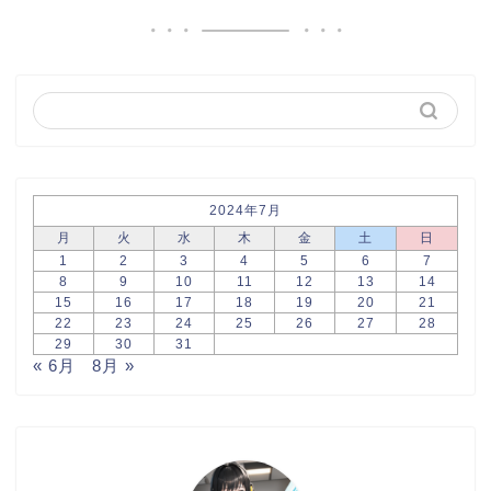
2024年7月
月
火
水
木
金
土
日
1
2
3
4
5
6
7
8
9
10
11
12
13
14
15
16
17
18
19
20
21
22
23
24
25
26
27
28
29
30
31
« 6月
8月 »