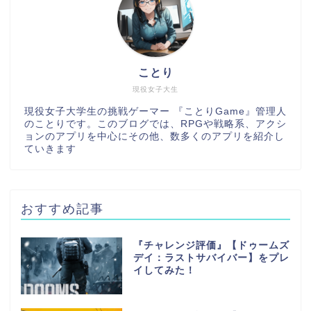
ことり
現役女子大生
現役女子大学生の挑戦ゲーマー 『ことりGame』管理人
のことりです。このブログでは、RPGや戦略系、アクシ
ョンのアプリを中心にその他、数多くのアプリを紹介し
ていきます
おすすめ記事
『チャレンジ評価』【ドゥームズ
デイ：ラストサバイバー】をプレ
イしてみた！