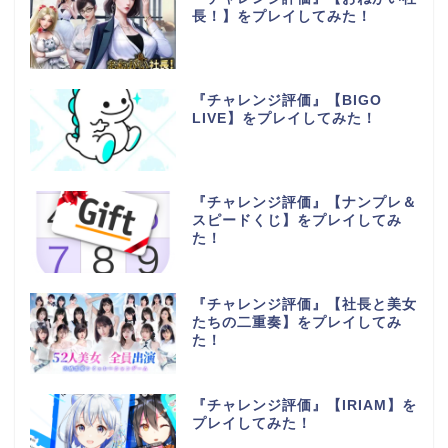
長！】をプレイしてみた！
『チャレンジ評価』【BIGO
LIVE】をプレイしてみた！
『チャレンジ評価』【ナンプレ＆
スピードくじ】をプレイしてみ
た！
『チャレンジ評価』【社長と美女
たちの二重奏】をプレイしてみ
た！
『チャレンジ評価』【IRIAM】を
プレイしてみた！